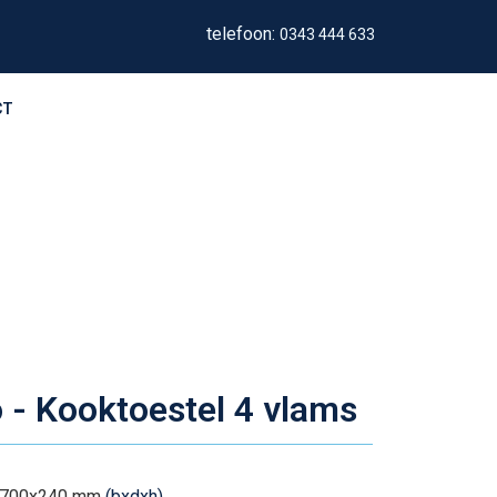
telefoon:
0343 444 633
CT
 - Kooktoestel 4 vlams
x700x240 mm
(bxdxh)