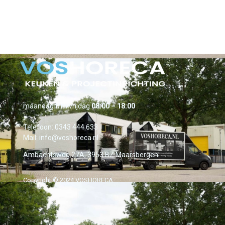
maandag t/m vrijdag
08:00 – 18:00
Telefoon:
0343 444 633
Mail:
info@voshoreca.nl
Ambachtsweg 27A, 3953 BZ Maarsbergen
Copyright © 2024 VOSHORECA